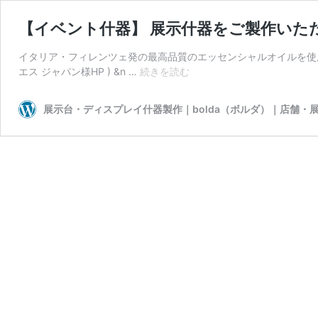
【イベント什器】 展示什器をご製作いた
イタリア・フィレンツェ発の最高品質のエッセンシャルオイルを使用
【イ
エス ジャパン様HP ) &n …
続きを読む
ベ
ン
展示台・ディスプレイ什器製作｜bolda（ボルダ）｜店舗・
ト
什
器】
展
示
什
器
を
ご
製
作
い
た
だ