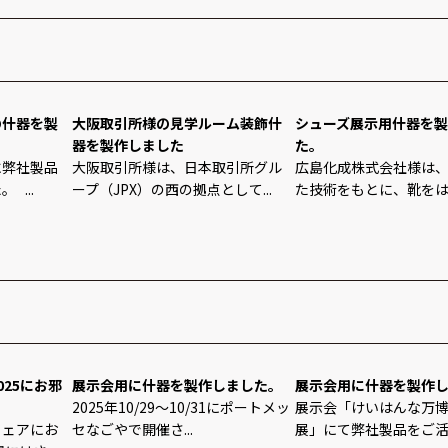
の什器を製
大阪取引所様の見学ルーム装飾什
シューズ展示用什器を
器を製作しました
た。
に弊社製品
大阪取引所様は、日本取引所グル
広島化成株式会社様は
...
ープ（JPX）の西の拠点として...
た技術をもとに、靴をはじ
25にお邪
展示会用に什器を製作しました。
展示会用に什器を製作
2025年10/29～10/31にポートメッ
展示会「けいはんな万博2
フェアにお
セなごやで開催さ...
展」にて弊社製品をご活用