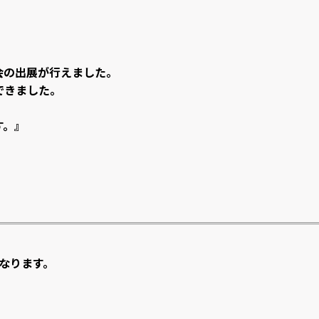
会の出展が行えました。
できました。
す。』
なります。