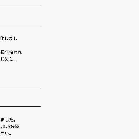
製作しまし
、長年培われ
めと...
しました。
025妖怪
い...