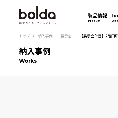
製品情報
b
Product
Abo
トップ
納入事例
展示会
【展示会什器】2段円
納入事例
Works