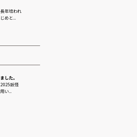
、長年培われ
めと...
しました。
025妖怪
い...