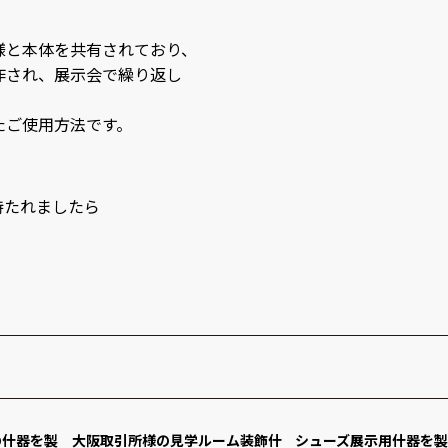
様と本体を共有されており、
作され、展示会で繰り返し
たご使用方法です。
持たれましたら
の什器を製
大阪取引所様の見学ルーム装飾什
シューズ展示用什器を