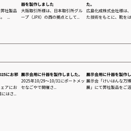
器を製作しました
た。
に弊社製品
大阪取引所様は、日本取引所グル
広島化成株式会社様は
...
ープ（JPX）の西の拠点として...
た技術をもとに、靴をはじ
25にお邪
展示会用に什器を製作しました。
展示会用に什器を製作
2025年10/29～10/31にポートメッ
展示会「けいはんな万博2
フェアにお
セなごやで開催さ...
展」にて弊社製品をご活用
はさ...