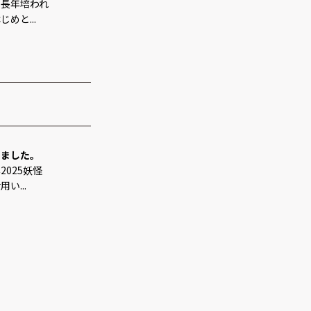
、長年培われ
めと...
しました。
025妖怪
い...