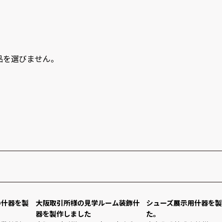
品を選びません。
の什器を製
大阪取引所様の見学ルーム装飾什
シューズ展示用什器を
器を製作しました
た。