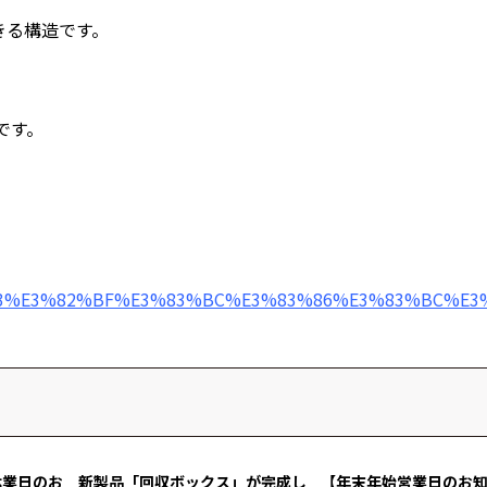
。
きる構造です。
です。
B3%E3%82%BF%E3%83%BC%E3%83%86%E3%83%BC%E3
休業日のお
新製品「回収ボックス」が完成し
【年末年始営業日のお