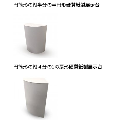
円筒形の縦半分の半円形
硬質紙製展示台
円筒形の縦４分の1の扇形
硬質紙製展示台