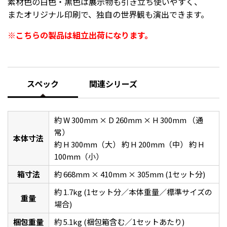
素材色の白色・黒色は展示物も引き立ち使いやすく、
またオリジナル印刷で、独自の世界観も演出できます。
※こちらの製品は組立出荷になります。
スペック
関連シリーズ
約 W 300mm × D 260mm × H 300mm （通
常）
本体寸法
約 H 300mm（大） 約 H 200mm（中） 約 H
100mm（小）
箱寸法
約 668mm × 410mm × 305mm (1セット分)
約 1.7kg (1セット分／本体重量／標準サイズの
重量
場合)
梱包重量
約 5.1kg (梱包箱含む／1セットあたり)