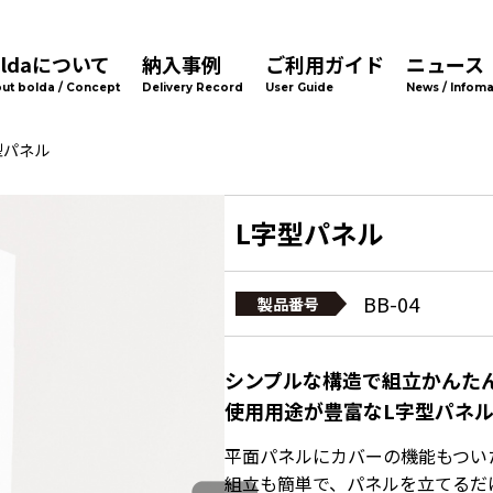
oldaについて
納入事例
ご利用ガイド
ニュース
ut bolda / Concept
Delivery Record
User Guide
News / Infoma
型パネル
L字型パネル
BB-04
製品番号
シンプルな構造で組立かんた
使用用途が豊富なL字型パネ
平面パネルにカバーの機能もつい
組立も簡単で、パネルを立てるだ