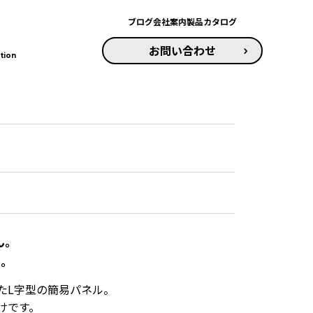
ブログ
会社案内
製品カタログ
お問い合わせ
tion
ん。
ル。
たL字型の簡易パネル。
けです。