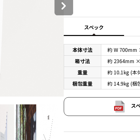
スペック
本体寸法
約 W 700mm
箱寸法
約 2364mm ×
重量
約 10.1kg
梱包重量
約 14.9kg 
スペ