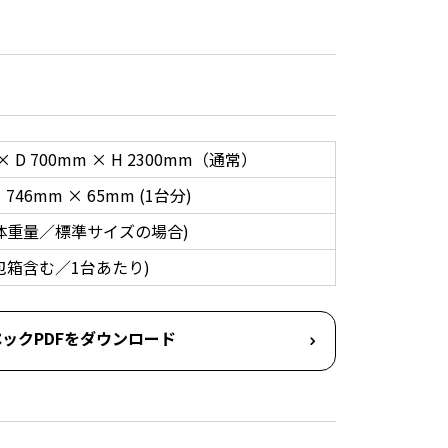
 × D 700mm × H 2300mm（通常）
 746mm × 65mm (1台分)
 (本体重量／標準サイズの場合)
(梱包箱含む／1台あたり)
ックPDFをダウンロード