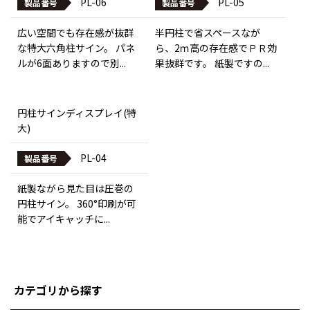
PL-06
PL-05
製品番号
製品番号
広い空間でも存在感が抜群
半円柱で省スペースなが
な特大六角柱サイン。 パネ
ら、2ｍ高の存在感でＰＲ効
ルが6面ありますので別...
果抜群です。 紙製ですの...
円柱サインディスプレイ(特
大)
PL-04
製品番号
紙製ながら見た目は圧巻の
円柱サイン。 360°印刷が可
能でアイキャッチに...
カテゴリから探す