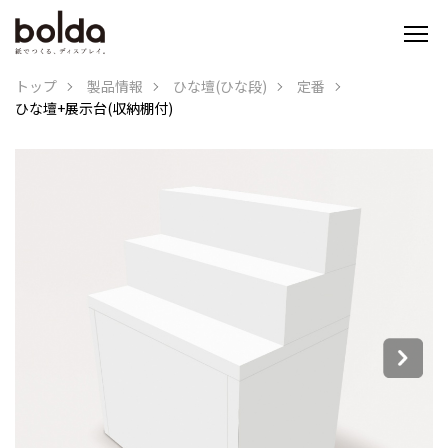
トップ
製品情報
ひな壇(ひな段)
定番
ひな壇+展示台(収納棚付)