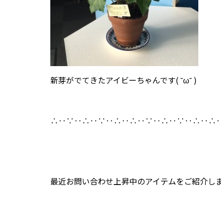
新芽がでてきたアイビーちゃんです( ˘ω˘ )
∴‥∵‥∴‥∵‥∴‥∴‥∵‥∴‥∵‥∴‥∴
最近お問い合わせ上昇中のアイテムをご紹介し