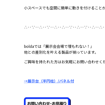
小スペースでも空間に簡単に動きを付けること
∴‥∵‥∴‥∵‥∴‥∴‥∵‥∴‥∵‥∴‥∴
boldaでは「展示会会場で埋もれない！」
他との差別化を叶える製品が揃っています。
ご興味を持たれた方はお気軽にお問い合わせく
→展示台（半円柱）/パネル付