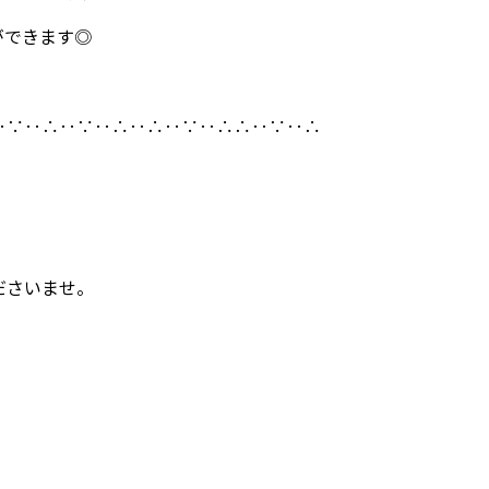
ができます◎
‥∵‥∴‥∵‥∴‥∴‥∵‥∴∴‥∵‥∴
ださいませ。