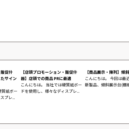
・販促什
【店頭プロモーション・販促什
【商品展示・陳列】傾
したサイン
器】店頭での商品 PRに最適
こんにちは。 今回は最
こんにちは。 当社では硬質紙ボー
新製品、傾斜展示台(棚板付
硬質紙ボー
ドを使用し、様々なディスプレ...
プレ...