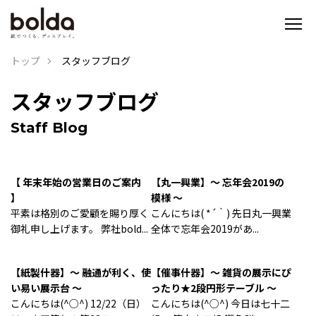
トップ
スタッフブログ
スタッフブログ
Staff Blog
【 年末年始の営業日のご案内
【丸一興業】～ 忘年会2019の
】
模様 ～
平素は格別のご愛顧を賜り厚く
こんにちは( *´｀) 先日丸一興業
御礼申し上げます。 弊社bold...
全体で忘年会2019があ...
【紙製什器】～ 融通が利く、使
【催事什器】～ 雑貨の展示にぴ
い易い展示台 ～
ったり★2段円形テーブル ～
こんにちは(^○^) 12/22（日）
こんにちは(^○^) 今日は七十二