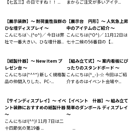
【七五三】の日ですね！！ ...
まからご注文が多いアイテ...
【展示装飾】～ 耐荷重性抜群の
【展示台 円形】～ 人気急上昇
ひな壇ディスプレイ ～
中のアイテムのご紹介 ～
こんにちは＼(^o^)／ 今日は弊
こんにちは(^O^)／ 11月12日は
社で一番大きい、ひな壇什器...
七十二候の56番目の【...
【紙製什器】～ New Item プ
【組み立て式】～ 案内看板にぴ
レゼン台 ～
ったりのスタンドボード ～
こんにちは(*^^*) 新しく規格製
こんにちは(^_-)-☆ 今回はご紹
品の仲間入りした、PC-...
介するのはイベント会場や...
【サインディスプレイ】～ イベ
【イベント 什器】～ 組み立て
ント装飾におすすめの紙製什器
簡単のダンボール ディスプレイ
～
～
こんにちは!(^^)! 11月 7日は二
十四節気の第19番 ...
...