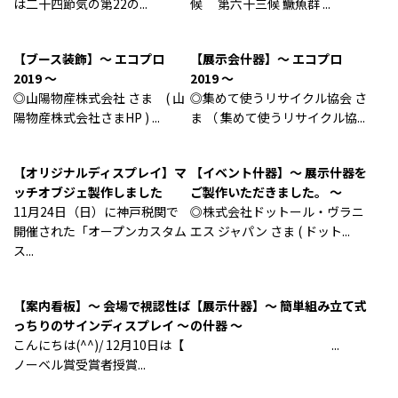
は二十四節気の第22の...
候 第六十三候 鱖魚群 ...
【ブース装飾】～ エコプロ
【展示会什器】～ エコプロ
2019 ～
2019 ～
◎山陽物産株式会社 さま ( 山
◎集めて使うリサイクル協会 さ
陽物産株式会社さまHP ) ...
ま （ 集めて使うリサイクル協...
【オリジナルディスプレイ】マ
【イベント什器】～ 展示什器を
ッチオブジェ製作しました
ご製作いただきました。 ～
11月24日（日）に神戸税関で
◎株式会社ドットール・ヴラニ
開催された「オープンカスタム
エス ジャパン さま ( ドット...
ス...
【案内看板】～ 会場で視認性ば
【展示什器】～ 簡単組み立て式
っちりのサインディスプレイ ～
の什器 ～
こんにちは(^^)/ 12月10日は【
...
ノーベル賞受賞者授賞...