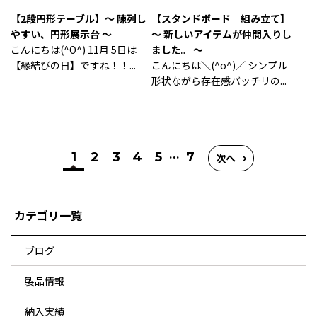
【2段円形テーブル】～ 陳列し
【スタンドボード 組み立て】
やすい、円形展示台 ～
～ 新しいアイテムが仲間入りし
こんにちは(^O^) 11月 5日は
ました。 ～
【縁結びの日】ですね！！...
こんにちは＼(^o^)／ シンプル
形状ながら存在感バッチリの...
...
1
2
3
4
5
7
次へ
カテゴリ一覧
ブログ
製品情報
納入実績