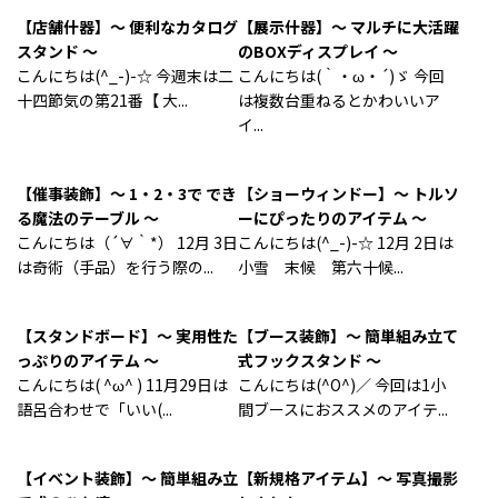
【店舗什器】～ 便利なカタログ
【展示什器】～ マルチに大活躍
スタンド ～
のBOXディスプレイ ～
こんにちは(^_-)-☆ 今週末は二
こんにちは(｀・ω・´)ゞ 今回
十四節気の第21番【 大...
は複数台重ねるとかわいいア
イ...
【催事装飾】～ 1・2・3で でき
【ショーウィンドー】～ トルソ
る魔法のテーブル ～
ーにぴったりのアイテム ～
こんにちは（´∀｀*） 12月 3日
こんにちは(^_-)-☆ 12月 2日は
は奇術（手品）を行う際の...
小雪 末候 第六十候...
【スタンドボード】～ 実用性た
【ブース装飾】～ 簡単組み立て
っぷりのアイテム ～
式フックスタンド ～
こんにちは( ^ω^ ) 11月29日は
こんにちは(^O^)／ 今回は1小
語呂合わせで「いい(...
間ブースにおススメのアイテ...
【イベント装飾】～ 簡単組み立
【新規格アイテム】～ 写真撮影