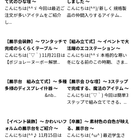
て式のひな壇 ～
しました ～
こんにちは(^^ゞ 今回は最近ご
こんにちは(^^)/ 新しく 規格製
注文が多いアイテムをご紹介
品の仲間入りするアイテム...
し...
【展示会装飾】～ ワンタッチで
【組み立て式】～ イベントで大
完成のらくらくテーブル ～
活躍のエコステーション ～
こんにちは(´▽｀) 11月21日は
こんにちは(^^ゞ 本格的な寒い
【ボジョレーヌーボー解禁...
冬になる前のこの時期、 さま...
【展示台 組み立て式】～ 多種
【展示会 ひな壇】～ 3ステップ
多様のディスプレイ什器 ～
で完成する、魔法のアイテム ～
&nb...
こんにちは(´▽｀) 今回は簡単3
ステップで組み立てできる、...
【イベント装飾】～ かわいいフ
【卒展】～ 素材色の白色が映え
ォルムの展示台をご紹介 ～
る、展示台 ～
こんにちは(^^♪ 11月15日は
こんにちは( ^ω^ ) 最近学生さ