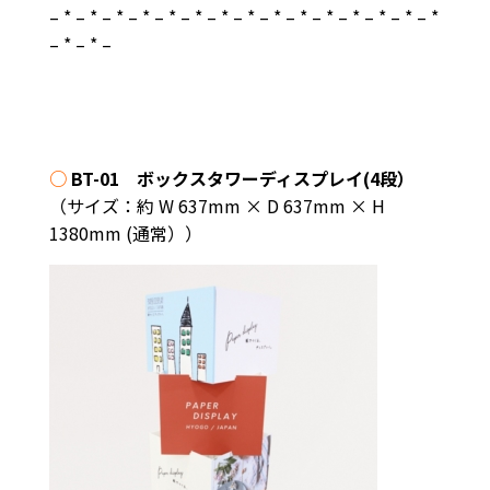
– * – * – * – * – * – * – * – * – * – * – * – * – * – * – *
– * – * –
○
BT-01 ボックスタワーディスプレイ(4段）
（サイズ：約 W 637mm × D 637mm × H
1380mm (通常））