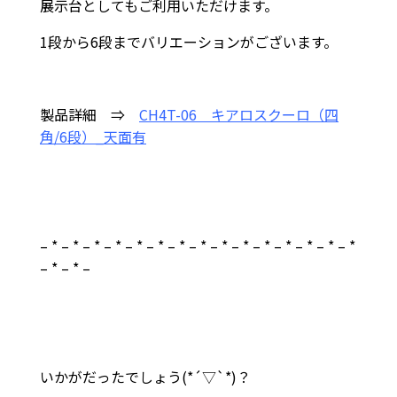
展示台としてもご利用いただけます。
1段から6段までバリエーションがございます。
製品詳細 ⇒
CH4T-06 キアロスクーロ（四
角/6段）_天面有
– * – * – * – * – * – * – * – * – * – * – * – * – * – * – *
– * – * –
いかがだったでしょう(*´▽`*)？