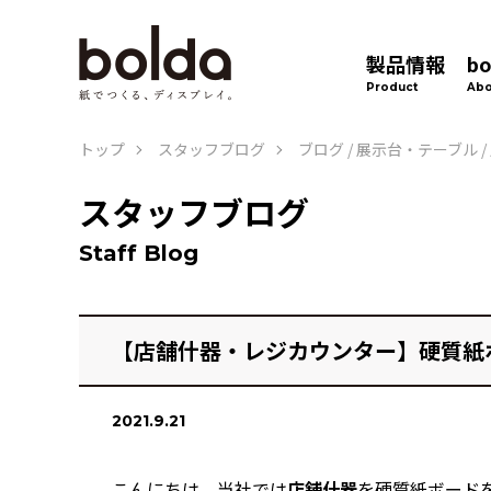
製品情報
b
Product
Abo
トップ
スタッフブログ
ブログ
/
展示台・テーブル
/
スタッフブログ
Staff Blog
【店舗什器・レジカウンター】硬質紙
2021.9.21
こんにちは。当社では
店舗什器
を硬質紙ボード