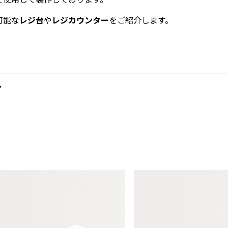
可能な
レジ台
や
レジカウンター
をご紹介します。
ー